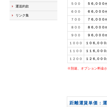
５００
５６,０００
運送約款
６００
６６,０００
リンク集
７００
７６,０００
８００
８６,０００
９００
９６,０００
１０００
１０６,０００
１１００
１１６,０００
１２００
１２６,０００
※別途、オプション料金
距離運賃単価：