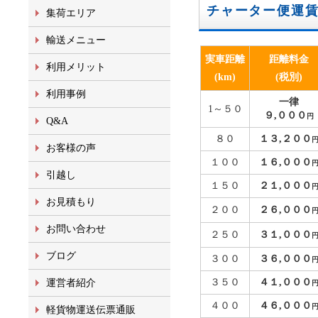
チャーター便運
集荷エリア
輸送メニュー
実車距離
距離料金
利用メリット
(km)
(税別)
利用事例
一律
1～５０
９,０００
円
Q&A
８０
１３,２００
お客様の声
１００
１６,０００
引越し
１５０
２１,０００
お見積もり
２００
２６,０００
お問い合わせ
２５０
３１,０００
ブログ
３００
３６,０００
３５０
４１,０００
運営者紹介
４００
４６,０００
軽貨物運送伝票通販