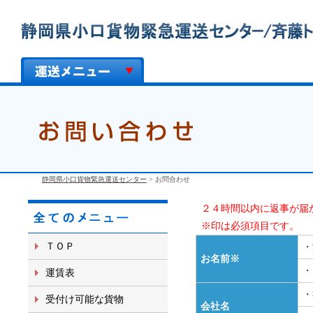
静岡県小口貨物緊急運送センター
>
お問合わせ
２４時間以内に返事が届
※印は必須項目です。
ＴＯＰ
お名前※
・
運賃表
・
受付け可能な貨物
会社名